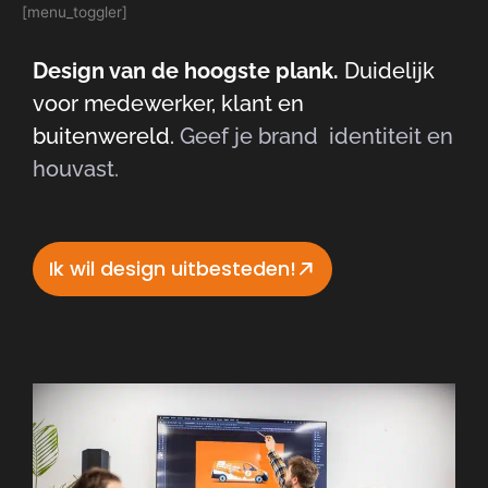
Skip
[menu_toggler]
to
content
Design van de hoogste plank.
Duidelijk
voor medewerker, klant en
buitenwereld.
Geef je brand identiteit en
houvast.
Ik wil design uitbesteden!